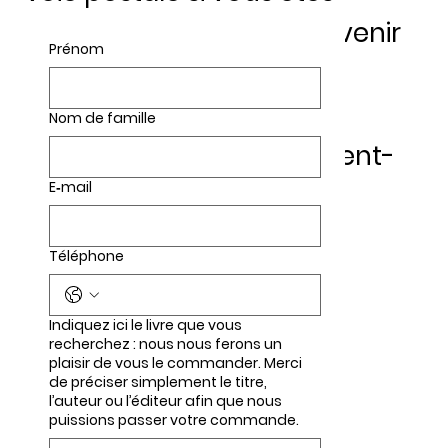
éloigné, ou vous pouvez venir
Prénom
la retirer en magasin dès
réception ; nous vous
Nom de famille
contacterons à ce moment-
E‑mail
là.
Téléphone
Indiquez ici le livre que vous
recherchez : nous nous ferons un
plaisir de vous le commander. Merci
de préciser simplement le titre,
l’auteur ou l’éditeur afin que nous
puissions passer votre commande.