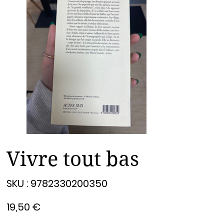
Vivre tout bas
SKU
SKU :
9782330200350
9782330200350
Prix
19,50 €