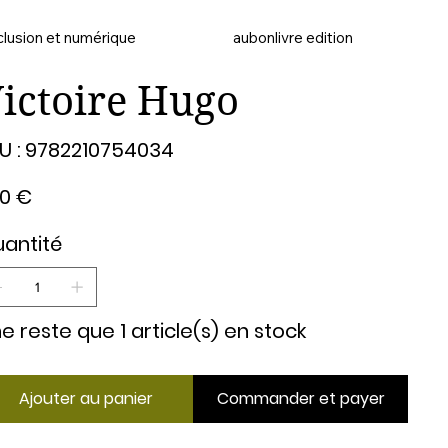
clusion et numérique
aubonlivre edition
ictoire Hugo
SKU
U :
9782210754034
9782210754034
00 €
antité
 ne reste que 1 article(s) en stock
Ajouter au panier
Commander et payer