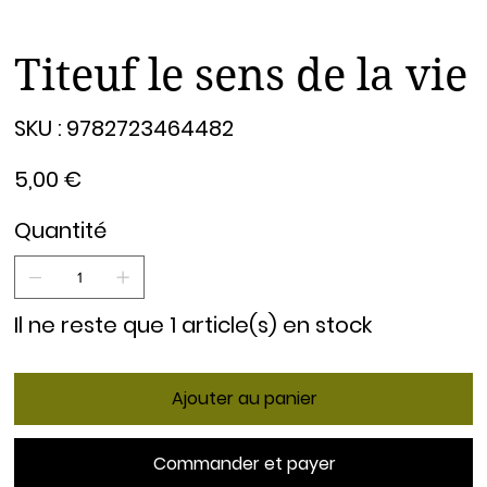
Titeuf le sens de la vie
SKU
SKU :
9782723464482
9782723464482
Prix
5,00 €
Quantité
Il ne reste que 1 article(s) en stock
Ajouter au panier
Commander et payer