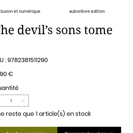
clusion et numérique
aubonlivre edition
he devil’s sons tome
SKU
U :
9782381511290
9782381511290
,90 €
antité
 ne reste que 1 article(s) en stock