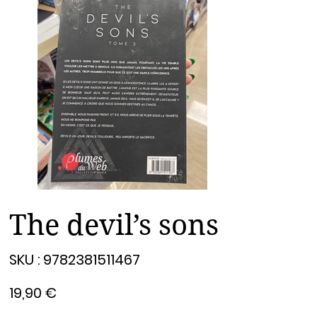
The devil’s sons
SKU
SKU :
9782381511467
9782381511467
Prix
19,90 €