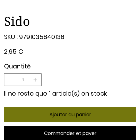
Sido
SKU
SKU :
9791035840136
9791035840136
Prix
2,95 €
Quantité
Il ne reste que 1 article(s) en stock
Ajouter au panier
Commander et payer