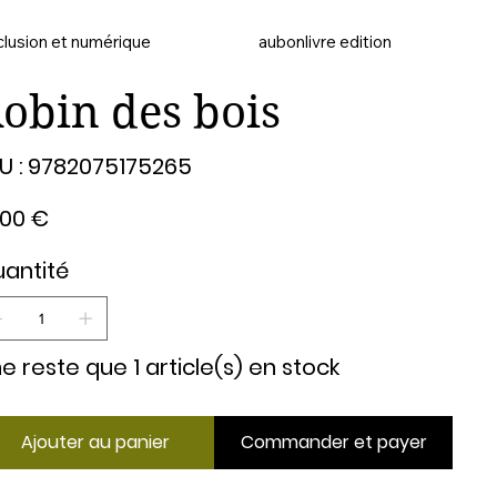
clusion et numérique
aubonlivre edition
obin des bois
SKU
U :
9782075175265
9782075175265
,00 €
antité
 ne reste que 1 article(s) en stock
Ajouter au panier
Commander et payer