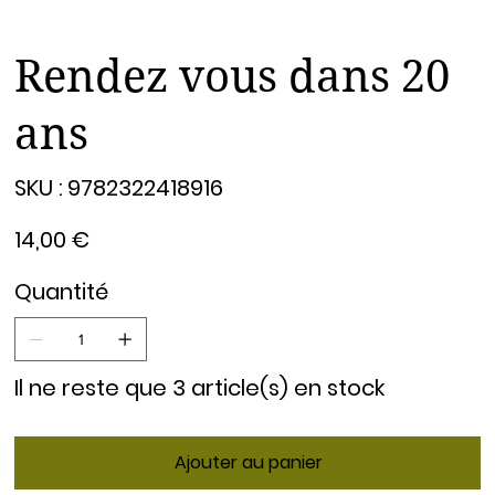
Rendez vous dans 20
ans
SKU
SKU :
9782322418916
9782322418916
Prix
14,00 €
Quantité
Il ne reste que 3 article(s) en stock
Ajouter au panier