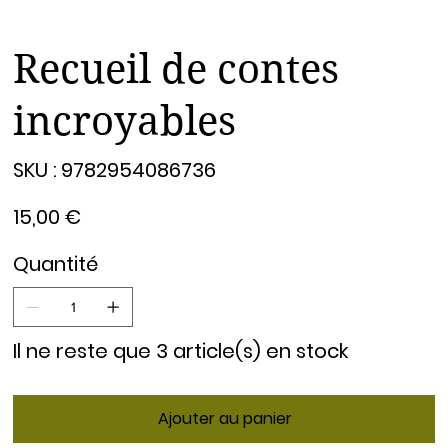
Recueil de contes
incroyables
SKU
SKU :
9782954086736
9782954086736
Prix
15,00 €
Quantité
Il ne reste que 3 article(s) en stock
Ajouter au panier