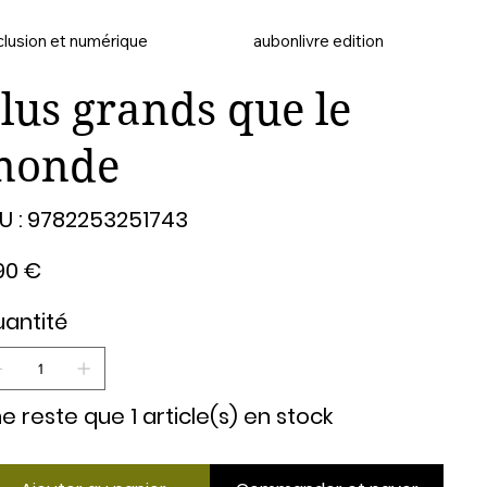
clusion et numérique
aubonlivre edition
lus grands que le
monde
SKU
U :
9782253251743
9782253251743
90 €
antité
 ne reste que 1 article(s) en stock