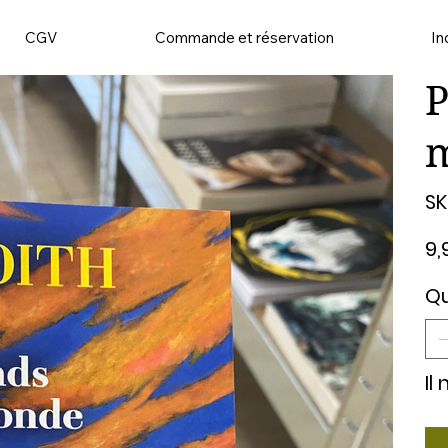
CGV
Commande et réservation
In
P
SK
Prix
9,
Qu
Il