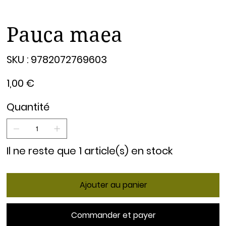
Pauca maea
SKU
SKU :
9782072769603
9782072769603
Prix
1,00 €
Quantité
Il ne reste que 1 article(s) en stock
Ajouter au panier
Commander et payer