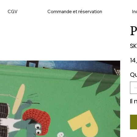
CGV
Commande et réservation
In
P
SK
Prix
14
Qu
Il