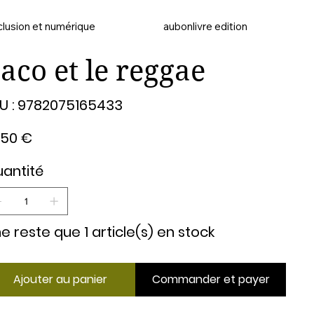
clusion et numérique
aubonlivre edition
aco et le reggae
SKU
U :
9782075165433
9782075165433
,50 €
antité
 ne reste que 1 article(s) en stock
Ajouter au panier
Commander et payer