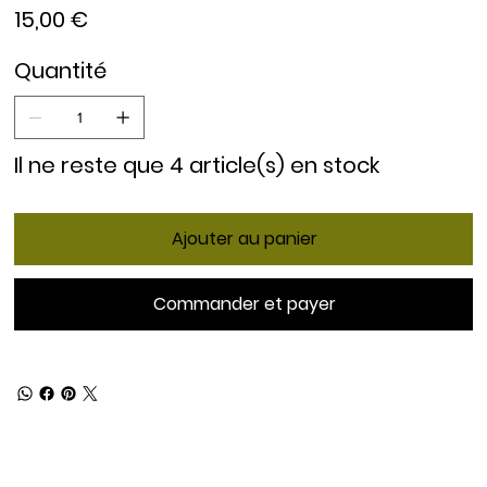
Prix
15,00 €
Quantité
Il ne reste que 4 article(s) en stock
Ajouter au panier
Commander et payer