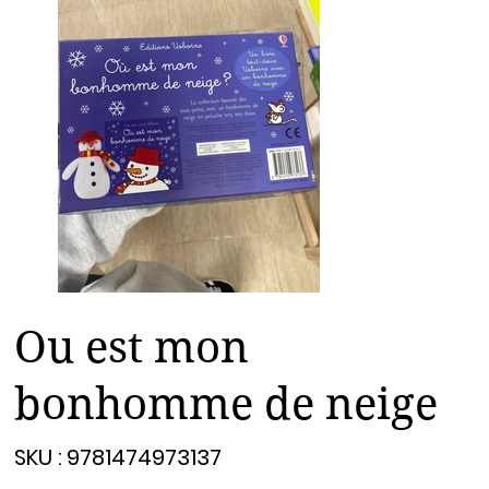
Ou est mon
bonhomme de neige
SKU
SKU :
9781474973137
9781474973137