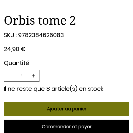
Orbis tome 2
SKU
SKU :
9782384626083
9782384626083
Prix
24,90 €
Quantité
Il ne reste que 8 article(s) en stock
Ajouter au panier
Commander et payer