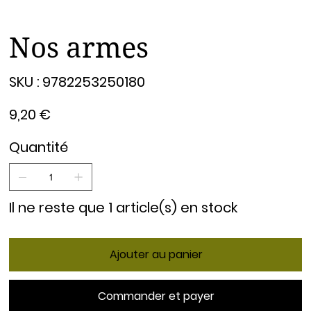
Nos armes
SKU
SKU :
9782253250180
9782253250180
Prix
9,20 €
Quantité
Il ne reste que 1 article(s) en stock
Ajouter au panier
Commander et payer