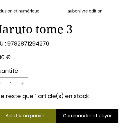
clusion et numérique
aubonlivre edition
aruto tome 3
SKU
U :
9782871294276
9782871294276
30 €
antité
 ne reste que 1 article(s) en stock
Ajouter au panier
Commander et payer