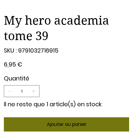
My hero academia
tome 39
SKU
SKU :
9791032716915
9791032716915
Prix
6,95 €
Quantité
Il ne reste que 1 article(s) en stock
Ajouter au panier