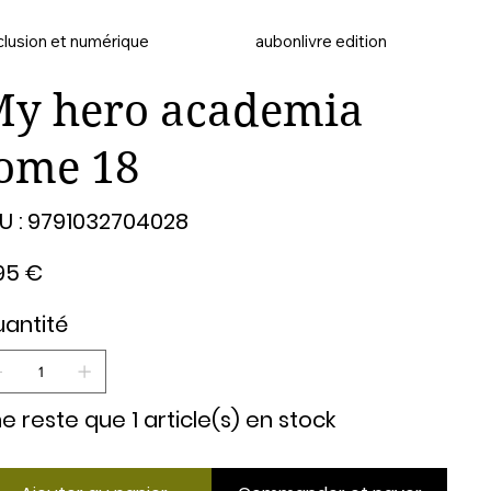
clusion et numérique
aubonlivre edition
y hero academia
ome 18
SKU
U :
9791032704028
9791032704028
95 €
antité
 ne reste que 1 article(s) en stock