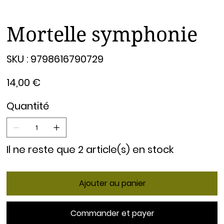
Mortelle symphonie
SKU
SKU :
9798616790729
9798616790729
Prix
14,00 €
Quantité
Il ne reste que 2 article(s) en stock
Ajouter au panier
Commander et payer