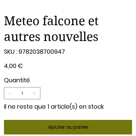
Meteo falcone et
autres nouvelles
SKU
SKU :
9782038700947
9782038700947
Prix
4,00 €
Quantité
Il ne reste que 1 article(s) en stock
Ajouter au panier