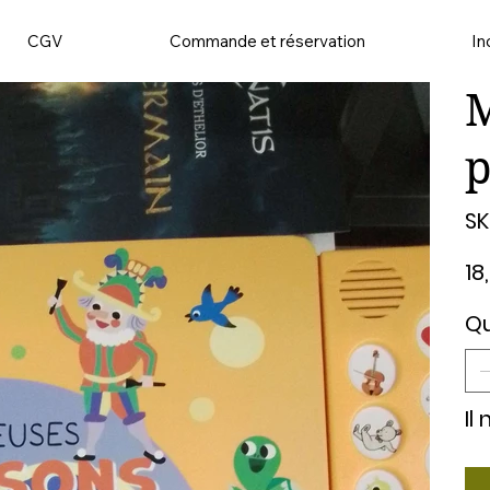
CGV
Commande et réservation
In
M
p
SK
Prix
18
Qu
Il