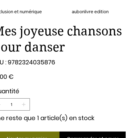
clusion et numérique
aubonlivre edition
es joyeuse chansons
our danser
SKU
U :
9782324035876
9782324035876
,00 €
antité
 ne reste que 1 article(s) en stock