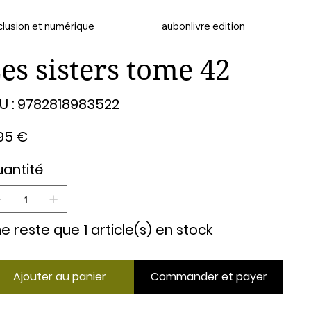
clusion et numérique
aubonlivre edition
es sisters tome 42
SKU
U :
9782818983522
9782818983522
95 €
antité
 ne reste que 1 article(s) en stock
Ajouter au panier
Commander et payer