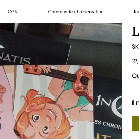
CGV
Commande et réservation
In
L
SK
Prix
12
Qu
Il