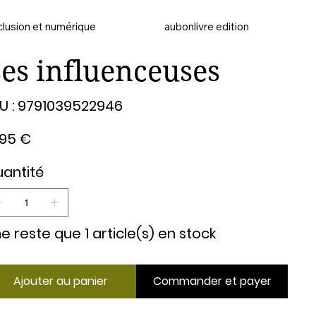
clusion et numérique
aubonlivre edition
es influenceuses
SKU
U :
9791039522946
9791039522946
,95 €
antité
 ne reste que 1 article(s) en stock
Ajouter au panier
Commander et payer