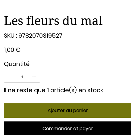
Les fleurs du mal
SKU
SKU :
9782070319527
9782070319527
Prix
1,00 €
Quantité
Il ne reste que 1 article(s) en stock
Ajouter au panier
Commander et payer