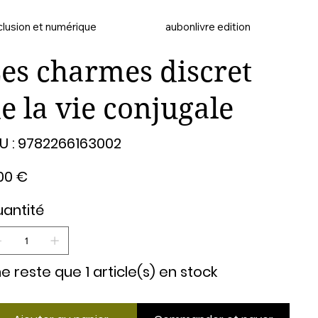
clusion et numérique
aubonlivre edition
es charmes discret
e la vie conjugale
SKU
U :
9782266163002
9782266163002
00 €
antité
 ne reste que 1 article(s) en stock