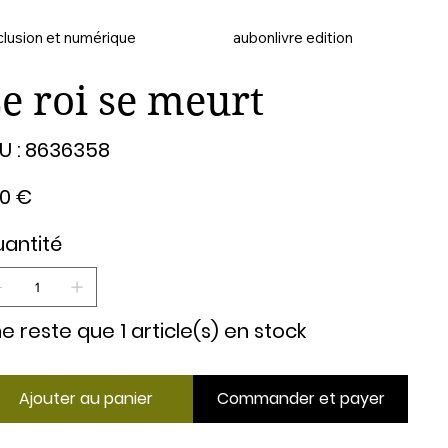
clusion et numérique
aubonlivre edition
e roi se meurt
SKU
U :
8636358
8636358
00 €
antité
 ne reste que 1 article(s) en stock
Ajouter au panier
Commander et payer