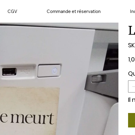
CGV
Commande et réservation
In
L
SK
Prix
1,
Qu
Il