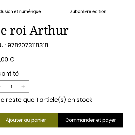
clusion et numérique
aubonlivre edition
e roi Arthur
SKU
U :
9782073118318
9782073118318
,00 €
antité
 ne reste que 1 article(s) en stock
Ajouter au panier
Commander et payer