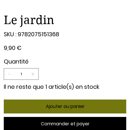
Le jardin
SKU
SKU :
9782075151368
9782075151368
Prix
9,90 €
Quantité
Il ne reste que 1 article(s) en stock
Ajouter au panier
Commander et payer