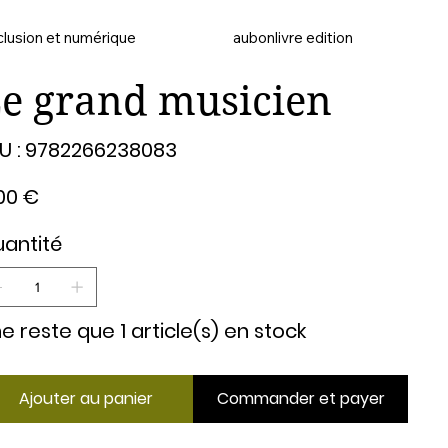
clusion et numérique
aubonlivre edition
e grand musicien
SKU
U :
9782266238083
9782266238083
00 €
antité
 ne reste que 1 article(s) en stock
Ajouter au panier
Commander et payer