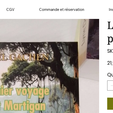
CGV
Commande et réservation
In
L
p
SK
Prix
21
Qu