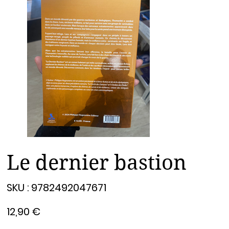
Le dernier bastion
SKU
SKU :
9782492047671
9782492047671
Prix
12,90 €