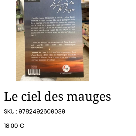
Le ciel des mauges
SKU
SKU :
9782492609039
9782492609039
Prix
18,00 €