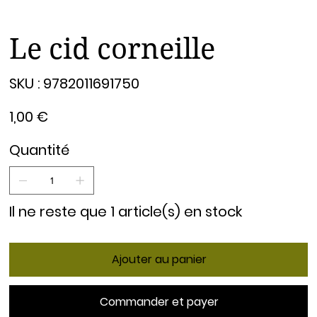
Le cid corneille
SKU
SKU :
9782011691750
9782011691750
Prix
1,00 €
Quantité
Il ne reste que 1 article(s) en stock
Ajouter au panier
Commander et payer