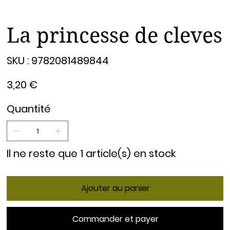
La princesse de cleves
SKU
SKU :
9782081489844
9782081489844
Prix
3,20 €
Quantité
Il ne reste que 1 article(s) en stock
Ajouter au panier
Commander et payer