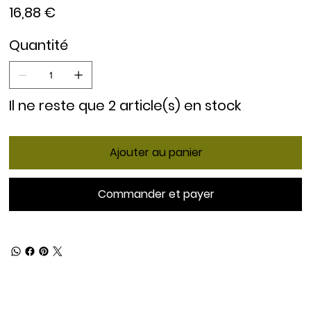
Prix
16,88 €
Quantité
Il ne reste que 2 article(s) en stock
Ajouter au panier
Commander et payer