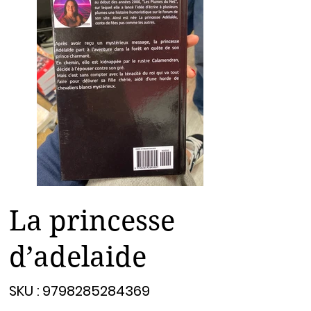
La princesse
d’adelaide
SKU
SKU :
9798285284369
9798285284369