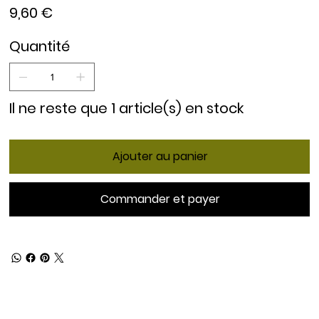
Prix
9,60 €
Quantité
Il ne reste que 1 article(s) en stock
Ajouter au panier
Commander et payer