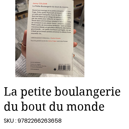
La petite boulangerie
du bout du monde
SKU
SKU :
9782266263658
9782266263658