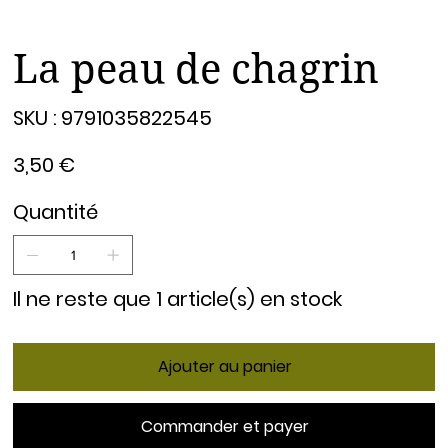
La peau de chagrin
SKU
SKU :
9791035822545
9791035822545
Prix
3,50 €
Quantité
Il ne reste que 1 article(s) en stock
Ajouter au panier
Commander et payer