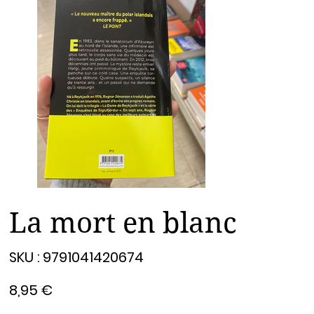
La mort en blanc
SKU
SKU :
9791041420674
9791041420674
Prix
8,95 €