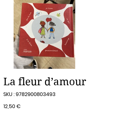
La fleur d’amour
SKU
SKU :
9782900803493
9782900803493
Prix
12,50 €