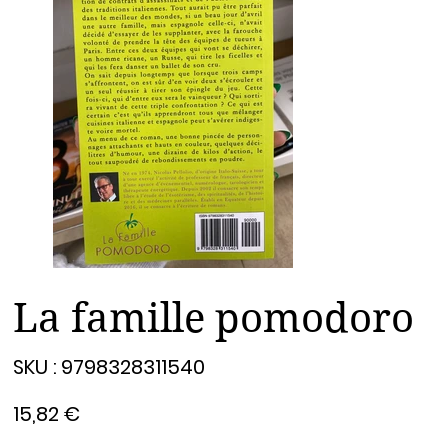
La famille pomodoro
SKU
SKU :
9798328311540
9798328311540
Prix
15,82 €