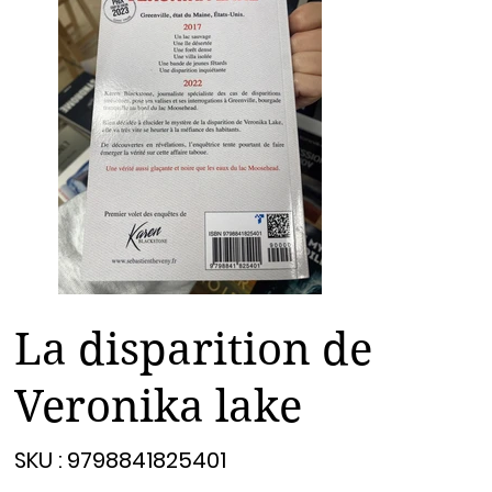
La disparition de
Veronika lake
SKU
SKU :
9798841825401
9798841825401