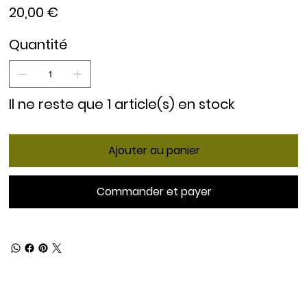
Prix
20,00 €
Quantité
Il ne reste que 1 article(s) en stock
Ajouter au panier
Commander et payer