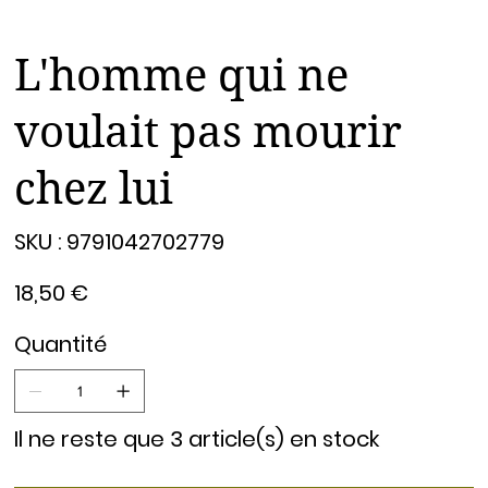
L'homme qui ne
voulait pas mourir
chez lui
SKU
SKU :
9791042702779
9791042702779
Prix
18,50 €
Quantité
Il ne reste que 3 article(s) en stock