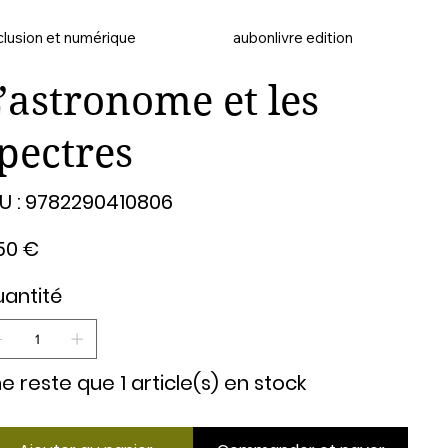
clusion et numérique
aubonlivre edition
’astronome et les
pectres
SKU
U :
9782290410806
9782290410806
50 €
antité
 ne reste que 1 article(s) en stock