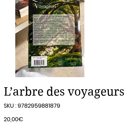
L’arbre des voyageurs
SKU
SKU :
9782959881879
9782959881879
Prix
20,00€