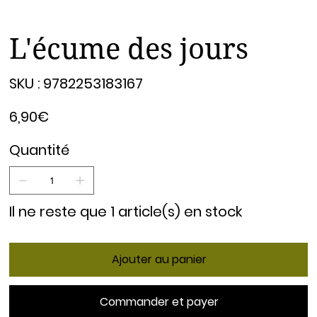
L'écume des jours
SKU
SKU :
9782253183167
9782253183167
Prix
6,90€
Quantité
Il ne reste que 1 article(s) en stock
Ajouter au panier
Commander et payer