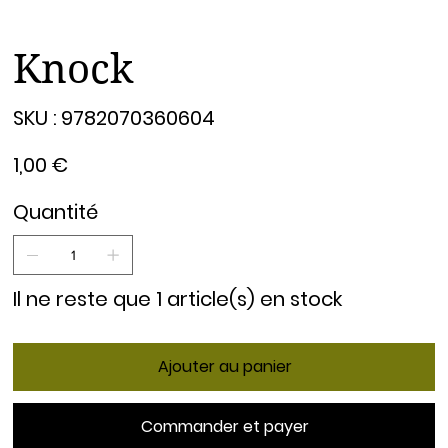
Knock
SKU
SKU :
9782070360604
9782070360604
Prix
1,00 €
Quantité
Il ne reste que 1 article(s) en stock
Ajouter au panier
Commander et payer