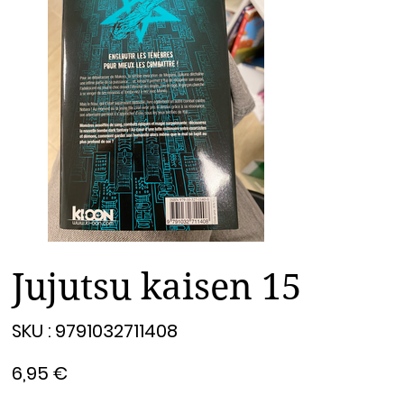
Jujutsu kaisen 15
SKU
SKU :
9791032711408
9791032711408
Prix
6,95 €