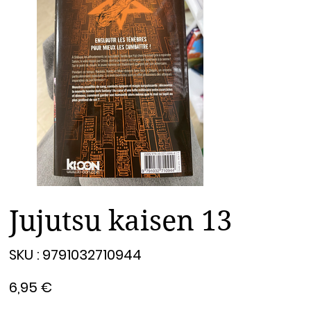
Jujutsu kaisen 13
SKU
SKU :
9791032710944
9791032710944
Prix
6,95 €