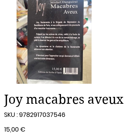
Joy macabres aveux
SKU
SKU :
9782917037546
9782917037546
Prix
15,00 €